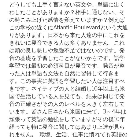
どうしても上手く言えない英文や、単語に出く
わしたことがありますか？相手に通じない、そ
の時こみ上げた感情を覚えていますか？例えば
この学校の近くにAtlantic Boulevardという大通
りがあります。日本から来た人達の中にこれを
きれいに発音できる人は多くありません。これ
は頭の良し悪しや勉強不足ではないのです。発
音の基礎を学習したことがないからです。語学
学習では最初の必須科目が発音です。発音が整
った人は単語も文法も自然に習得して行きま
す。この事実に英語を学習したい人は注目すべ
きです。ネイティブの人と結婚し10年以上も米
国で生活している人を見ても、結果は同じで発
音の正確さがその人のレベルを大きく左右して
います。皆さん日本から米国に来て、3～4年は
頑張って英語の勉強をしていますがその後10年
経っても特に発音に関してはあまり上達が見ら
れません｡ 環境、生活、仕事に慣れても英語の